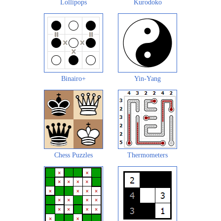
Lollipops
Kurodoko
Binairo+
Yin-Yang
Chess Puzzles
Thermometers