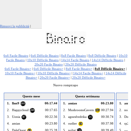
Rimuovi la pubblicità
|
Segnala questo annuncio
6x6 Facile Binairo
|
6x6 Difficile Binairo
|
8x8 Facile Binairo
|
8x8 Difficile Binairo
|
10x10
Facile Binairo
|
10x10 Difficile Binairo
|
14x14 Facile Binairo
|
14x14 Difficile Binairo
|
20x20 Facile Binairo
|
20x20 Difficile Binairo
6x6 Facile Binairo+
|
6x6 Difficile Binairo+
|
8x8 Facile Binairo+
|
8x8 Difficile Binairo+
|
10x10 Facile Binairo+
|
10x10 Difficile Binairo+
|
14x14 Facile Binairo+
|
14x14 Difficile
Binairo+
|
20x20 Facile Binairo+
|
20x20 Difficile Binairo+
Nuovo rompicapo
Questo mese
Questa settimana
1.
llmt9
00:17.44
1.
amian
00:23.80
1.
ami
101
2.
Happycloud
00:17.65
2.
MushroomsCavern
00:27.94
2.
nolia
209
117
3.
Uonia
00:22.56
3.
agnesfredrika
00:30.74
3.
Dou
87
21
4.
amian
00:23.80
4.
outlier
00:37.98
4.
rp21
18
5.
DaleQuest
00:25.28
5.
noliai
00:39.49
5.
--- v
69
231