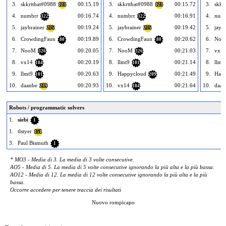
3.
skkrtthat#0988
00:15.19
3.
skkrtthat#0988
00:15.72
3.
skkr
123
123
4.
numbrr
00:16.74
4.
numbrr
00:16.91
4.
num
322
322
5.
jaybrainer
00:19.24
5.
jaybrainer
00:19.42
5.
jayb
275
275
6.
CrowdingFaun
00:19.89
6.
CrowdingFaun
00:20.62
6.
Noo
80
80
7.
NooM
00:20.05
7.
NooM
00:21.03
7.
vx1
326
326
8.
vx14
00:20.19
8.
llmt9
00:21.14
8.
llmt
184
101
9.
llmt9
00:20.63
9.
Happycloud
00:21.49
9.
Happ
101
209
10.
daanbe
00:20.93
10.
vx14
00:21.64
10.
daan
239
184
Robots / programmatic solvers
1.
siebi
1
1.
tlstyer
151
3.
Paul Bismuth
1
* MO3 - Media di 3. La media di 3 volte consecutive.
AO5 - Media di 5. La media di 5 volte consecutive ignorando la più alta e la più bassa.
AO12 - Media di 12. La media di 12 volte consecutive ignorando la più alta e la più
bassa.
Occorre accedere per tenere traccia dei risultati
Nuovo rompicapo