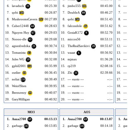
6.
lavaduck
00:25.30
6.
jimbo555
00:45.00
6.
--- v
31
111
7.
qobi
00:26.87
7.
DoubleA
00:46.27
7.
--- v
240
80
8.
MushroomsCavern
00:27.89
8.
qobi
00:51.43
8.
--- v
117
240
9.
Cuber12448
00:28.63
9.
falcondole
00:51.62
9.
--- v
44
46
10.
Nguyen Huy
00:29.03
10.
GosiaK172
00:52.70
10.
--- v
67
9
11.
Noooo-dle
00:29.68
11.
miccos56
00:53.11
11.
--- v
65
12.
agnesfredrika
00:30.74
12.
TheRealSavikivi
00:55.67
12.
--- v
21
20
13.
Tomanista
00:30.84
13.
waaat
00:56.92
13.
--- v
65
6
14.
Jules WG
00:32.08
14.
mjmax
01:36.28
14.
--- v
59
15.
gphil2001
00:35.99
15.
rp219
02:08.16
15.
--- v
154
16.
outlier
00:36.45
16.
Zhi
02:39.66
16.
--- v
18
11
17.
noliai
00:39.49
17.
--- vuoto ---
--:--
17.
--- v
231
18.
WeiofShen
00:39.95
18.
--- vuoto ---
--:--
18.
--- v
19.
Beesweezy
00:40.07
19.
--- vuoto ---
--:--
19.
--- v
99
20.
GaryMilligan
00:40.92
20.
--- vuoto ---
--:--
20.
--- v
MO3
AO5
1.
Anza2700
00:13.13
1.
Anza2700
00:13.87
1.
Anz
69
69
2.
garbage
00:13.85
2.
garbage
00:14.18
2.
garb
245
245