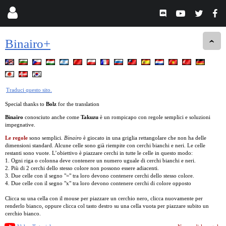
Binairo+
Traduci questo sito.
Special thanks to
Bolz
for the translation
Binairo
conosciuto anche come
Takuzu
è un rompicapo con regole semplici e soluzioni
impegnative.
Le regole
sono semplici.
Binairo
è giocato in una griglia rettangolare che non ha delle
dimensioni standard. Alcune celle sono già riempite con cerchi bianchi e neri. Le celle
restanti sono vuote. L’obiettivo è piazzare cerchi in tutte le celle in questo modo:
1. Ogni riga o colonna deve contenere un numero uguale di cerchi bianchi e neri.
2. Più di 2 cerchi dello stesso colore non possono essere adiacenti.
3. Due celle con il segno "=" tra loro devono contenere cerchi dello stesso colore.
4. Due celle con il segno "x" tra loro devono contenere cerchi di colore opposto
Clicca su una cella con il mouse per piazzare un cerchio nero, clicca nuovamente per
renderlo bianco, oppure clicca col tasto destro su una cella vuota per piazzare subito un
cerchio bianco.