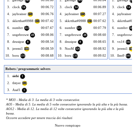
245
245
245
3.
clock
00:06.72
3.
clock
00:06.89
3.
clock
14
14
14
4.
jaybrainer
00:06.76
4.
jaybrainer
00:07.27
4.
jaybrainer
275
275
2
5.
skkrtthat#0988
00:07.42
5.
skkrtthat#0988
00:07.62
5.
skkrtthat#0
123
123
6.
numbrr
00:07.67
6.
numbrr
00:07.79
6.
numbrr
322
322
322
7.
ungebrowst
00:08.06
7.
ungebrowst
00:08.60
7.
ungebrowst
48
48
8.
deusipse
00:08.54
8.
deusipse
00:08.65
8.
vx14
8
8
184
9.
jeremi1
00:08.59
9.
NooM
00:08.92
9.
jeremi1
200
326
200
10.
boru
00:08.68
10.
boru
00:09.02
10.
llmt9
131
131
101
Robots / programmatic solvers
1.
siebi
1
2.
tlstyer
151
3.
Asaf1
1
* MO3 - Media di 3. La media di 3 volte consecutive.
AO5 - Media di 5. La media di 5 volte consecutive ignorando la più alta e la più bassa.
AO12 - Media di 12. La media di 12 volte consecutive ignorando la più alta e la più
bassa.
Occorre accedere per tenere traccia dei risultati
Nuovo rompicapo