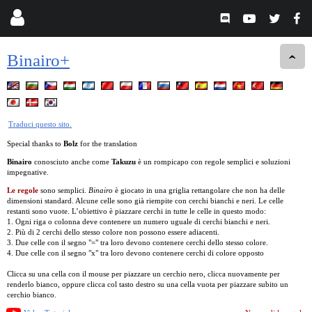
Binairo+
Traduci questo sito.
Special thanks to
Bolz
for the translation
Binairo
conosciuto anche come
Takuzu
è un rompicapo con regole semplici e soluzioni
impegnative.
Le regole
sono semplici.
Binairo
è giocato in una griglia rettangolare che non ha delle
dimensioni standard. Alcune celle sono già riempite con cerchi bianchi e neri. Le celle
restanti sono vuote. L’obiettivo è piazzare cerchi in tutte le celle in questo modo:
1. Ogni riga o colonna deve contenere un numero uguale di cerchi bianchi e neri.
2. Più di 2 cerchi dello stesso colore non possono essere adiacenti.
3. Due celle con il segno "=" tra loro devono contenere cerchi dello stesso colore.
4. Due celle con il segno "x" tra loro devono contenere cerchi di colore opposto
Clicca su una cella con il mouse per piazzare un cerchio nero, clicca nuovamente per
renderlo bianco, oppure clicca col tasto destro su una cella vuota per piazzare subito un
cerchio bianco.