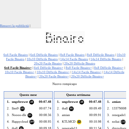
Rimuovi la pubblicità
|
Segnala questo annuncio
6x6 Facile Binairo
|
6x6 Difficile Binairo
|
8x8 Facile Binairo
|
8x8 Difficile Binairo
|
10x10
Facile Binairo
|
10x10 Difficile Binairo
|
14x14 Facile Binairo
|
14x14 Difficile Binairo
|
20x20 Facile Binairo
|
20x20 Difficile Binairo
6x6 Facile Binairo+
|
6x6 Difficile Binairo+
|
8x8 Facile Binairo+
|
8x8 Difficile Binairo+
|
10x10 Facile Binairo+
|
10x10 Difficile Binairo+
|
14x14 Facile Binairo+
|
14x14 Difficile
Binairo+
|
20x20 Facile Binairo+
|
20x20 Difficile Binairo+
Nuovo rompicapo
Questo mese
Questa settimana
1.
ungebrowst
00:07.48
1.
ungebrowst
00:07.48
1.
amian
48
48
2.
llmt9
00:07.74
2.
thall
00:09.49
2.
1337N008
101
66
3.
Noooo-dle
00:08.56
3.
amian
00:09.91
3.
renegade11
65
4.
Happycloud
00:08.95
4.
KTLMCD
00:10.98
4.
noliai
209
26
231
5.
thall
00:09.18
5.
renegade11
00:11.54
5.
diggydogg
66