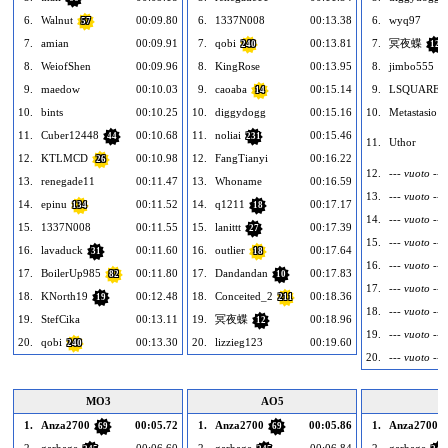
6.
Walnut
00:09.80
6.
1337N008
00:13.38
6.
wyq97
57
7.
amian
00:09.91
7.
qobi
00:13.81
7.
冥夜蝶
240
12
8.
WeiofShen
00:09.96
8.
KingRose
00:13.95
8.
jimbo555
1
9.
maedow
00:10.03
9.
caoaba
00:15.14
9.
LSQUARE
14
10.
bints
00:10.25
10.
diggydogg
00:15.16
10.
Metastasio
11.
Cuber12448
00:10.68
11.
noliai
00:15.46
44
231
11.
Uthor
12.
KTLMCD
00:10.98
12.
FangTianyi
00:16.22
26
12.
--- vuoto ---
13.
renegade11
00:11.47
13.
Whoname
00:16.59
13.
--- vuoto ---
14.
epinu
00:11.52
14.
q1211
00:17.17
134
18
14.
--- vuoto ---
15.
1337N008
00:11.55
15.
lanittt
00:17.39
27
15.
--- vuoto ---
16.
lavaduck
00:11.60
16.
outlier
00:17.64
31
18
16.
--- vuoto ---
17.
BoilerUp985
00:11.80
17.
Dandandan
00:17.83
82
10
17.
--- vuoto ---
18.
KNorth19
00:12.48
18.
Conceited_2
00:18.36
19
211
18.
--- vuoto ---
19.
StefCika
00:13.11
19.
冥夜蝶
00:18.96
12
19.
--- vuoto ---
20.
qobi
00:13.30
20.
lizzieg123
00:19.60
240
20.
--- vuoto ---
MO3
AO5
1.
Anza2700
00:05.72
1.
Anza2700
00:05.86
1.
Anza2700
69
69
2.
garbage
00:06.60
2.
garbage
00:06.84
2.
garbage